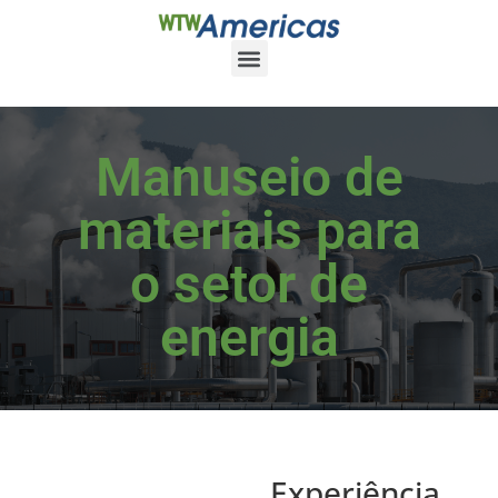
Manuseio de
materiais para
o setor de
energia
Experiência