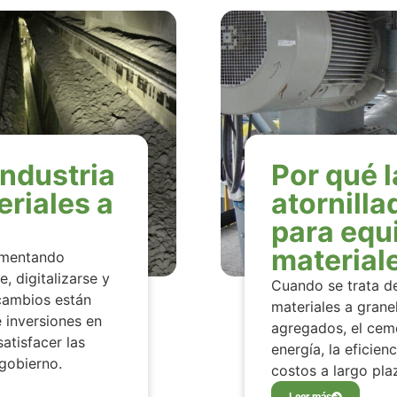
industria
Por qué 
riales a
atornilla
para equ
materiale
rimentando
, digitalizarse y
Cuando se trata d
 cambios están
materiales a granel
 inversiones en
agregados, el ceme
atisfacer las
energía, la eficienc
gobierno.
costos a largo pla
Leer más