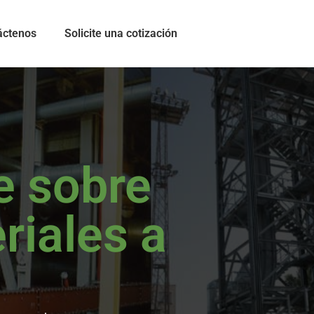
áctenos
Solicite una cotización
e sobre
riales a