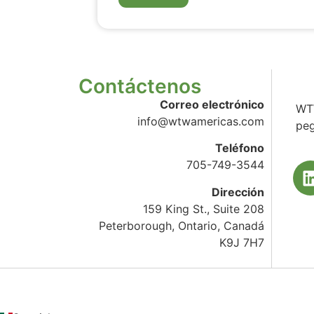
Contáctenos
Correo electrónico
WTW
info@wtwamericas.com
peg
Teléfono
705-749-3544
Dirección
159 King St., Suite 208
Peterborough, Ontario, Canadá
K9J 7H7