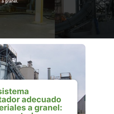
 a granel.
 sistema
tador adecuado
riales a granel: