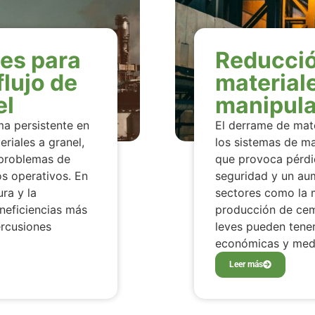
es para
Reducció
flujo de
materiale
el
manipula
ma persistente en
El derrame de mate
riales a granel,
los sistemas de ma
 problemas de
que provoca pérdi
s operativos. En
seguridad y un au
ura y la
sectores como la mi
neficiencias más
producción de ceme
ercusiones
leves pueden tene
económicas y med
Leer más