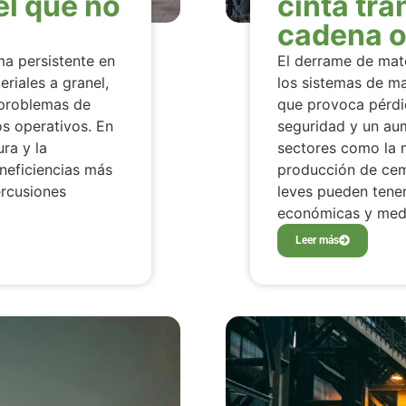
el que no
cinta tr
cadena o 
ma persistente en
El derrame de mate
riales a granel,
los sistemas de ma
 problemas de
que provoca pérdi
s operativos. En
seguridad y un au
ura y la
sectores como la mi
neficiencias más
producción de ceme
ercusiones
leves pueden tene
económicas y med
Leer más