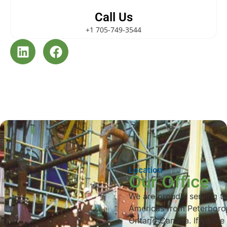
Call Us
+1 705-749-3544
Location
Our Office
We are proudly serving t
Americas from Peterbor
Ontario Canada. If you’re 